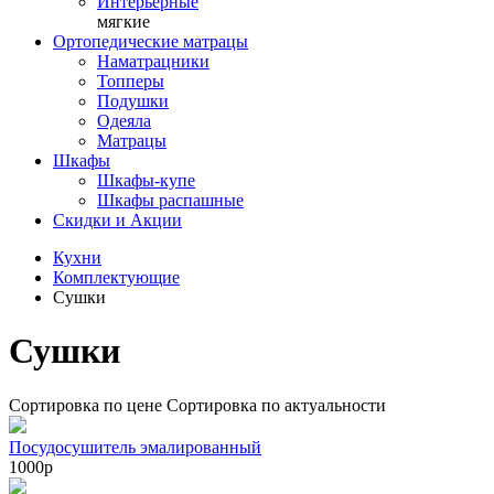
Интерьерные
мягкие
Ортопедические матрацы
Наматрацники
Топперы
Подушки
Одеяла
Матрацы
Шкафы
Шкафы-купе
Шкафы распашные
Скидки и Акции
Кухни
Комплектующие
Сушки
Сушки
Сортировка по цене
Сортировка по актуальности
Посудосушитель эмалированный
1000р