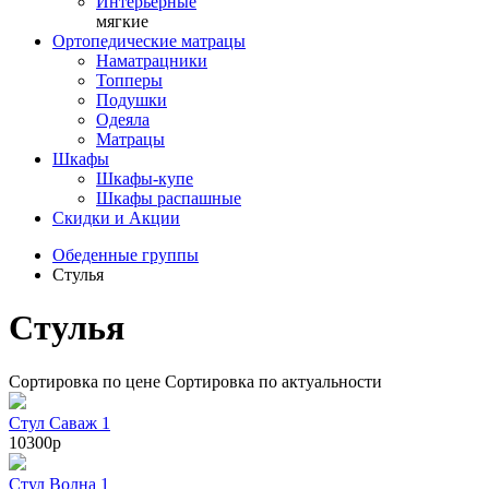
Интерьерные
мягкие
Ортопедические матрацы
Наматрацники
Топперы
Подушки
Одеяла
Матрацы
Шкафы
Шкафы-купе
Шкафы распашные
Скидки и Акции
Обеденные группы
Стулья
Стулья
Сортировка по цене
Сортировка по актуальности
Стул Саваж 1
10300р
Стул Волна 1