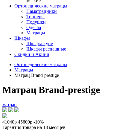
мягкие
Ортопедические матрацы
Наматрацники
Топперы
Подушки
Одеяла
Матрацы
Шкафы
Шкафы-купе
Шкафы распашные
Скидки и Акции
Ортопедические матрацы
Матрацы
Матрац Brand-prestige
Матрац Brand-prestige
матрац
41040р
45600р
-10%
Гарантия товара на 18 месяцев