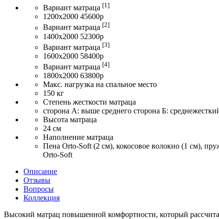
[1]
Вариант матраца
1200x2000 45600р
[2]
Вариант матраца
1400x2000 52300р
[3]
Вариант матраца
1600x2000 58400р
[4]
Вариант матраца
1800x2000 63800р
Макс. нагрузка на спальное место
150 кг
Степень жесткости матраца
сторона А: выше среднего сторона Б: среднежестки
Высота матраца
24 см
Наполнение матраца
Пена Orto-Soft (2 см), кокосовое волокно (1 см), пр
Orto-Soft
Описание
Отзывы
Вопросы
Коллекция
Высокий матрац повышенной комфортности, который рассчитан