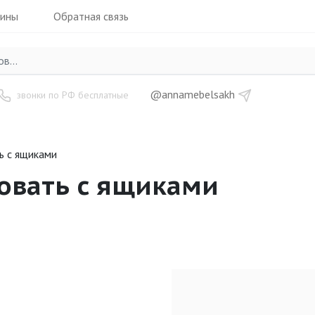
зины
Обратная связь
@annamebelsakh
звонки по РФ бесплатные
ь с ящиками
овать с ящиками